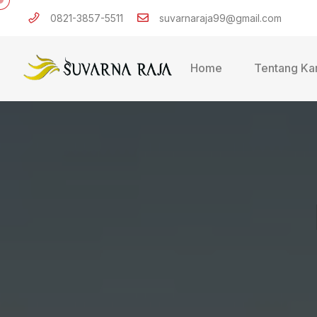
0821-3857-5511
suvarnaraja99@gmail.com
Home
Tentang Ka